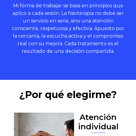
Mi forma de trabajar se basa en principios que
aplico a cada sesión. La fisioterapia no debe ser
un servicio en serie, sino una atención
consciente, respetuosa y efectiva. Apuesto por
la cercanía, la escucha activa y el compromiso
real con su mejora. Cada tratamiento es el
resultado de una decisión compartida.
¿Por qué elegirme?
Atención
individual