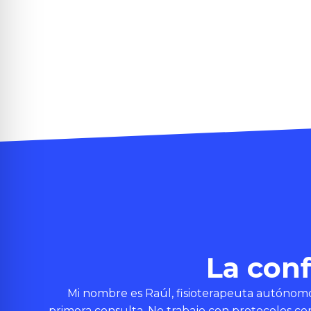
La conf
Mi nombre es Raúl, fisioterapeuta autónomo
primera consulta. No trabajo con protocolos cerr