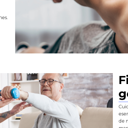
nes.
F
g
Cuid
esen
de m