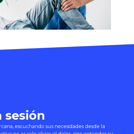
a sesión
ercana, escuchando sus necesidades desde la
ivo no es solo aliviar el dolor, sino entender su