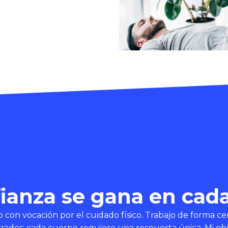
ianza se gana en cad
 con vocación por el cuidado físico. Trabajo de forma c
ados: cada cuerpo requiere una respuesta única. Mi objet