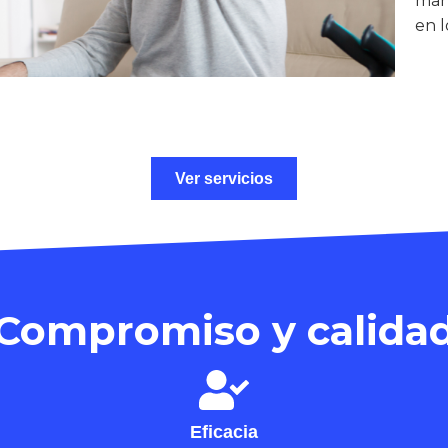
man
en 
Ver servicios
Compromiso y calida
Eficacia