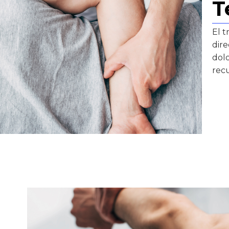
T
El 
dire
dolo
rec