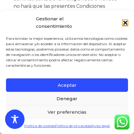
no hará que las presentes Condiciones
Generales de Uso resulten inexigibles o
Gestionar el
nulas en su conjunto. En dichos casos, la
consentimiento
empresa procederá a la modificación o
sustitución de dicha estipulación por otra
Para brindar la mejor experiencia, utilizamos tecnologías como cookies
que sea válida y exigible y que, en la medida
para almacenar y/o acceder a la información del dispositivo. Al aceptar
estas tecnologías, podremos procesar datos como el comportamiento
de lo posible, consiga el objetivo y
de navegación o los identificadores únicos en este sitio. No aceptar o
pretensión reflejados en la estipulación
retirar el consentimiento podría afectar negativamente ciertas
características y funciones.
original.
Aceptar
Denegar
Ver preferencias
Política de cookies
Política de privacidad
Aviso legal
Atención personalizada en fisioterapia.